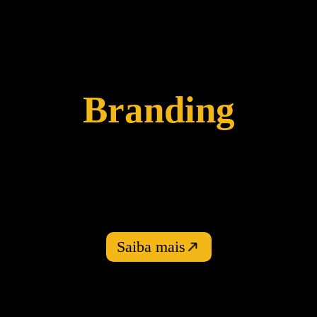
Agência de
Branding
Aumente seu faturamento e alcance seus
objetivos de marketing com uma marca forte
e relevante que atrai clientes, gera confiança
e impulsiona seus negócios.
Saiba mais