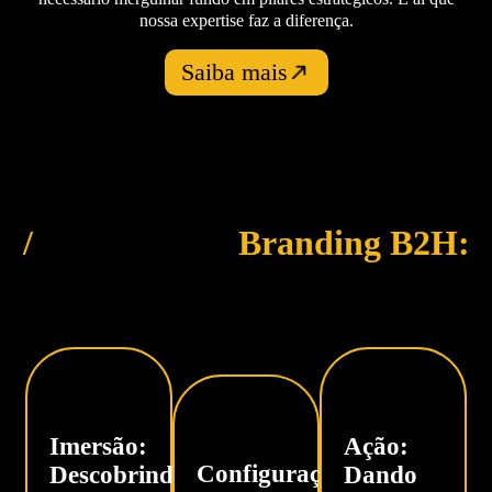
nossa expertise faz a diferença.
Saiba mais
/
Metodologia
Branding B2H:
Transformando negócios em
conexões humanas
Imersão:
Ação:
Configuração:
Descobrindo
Dando